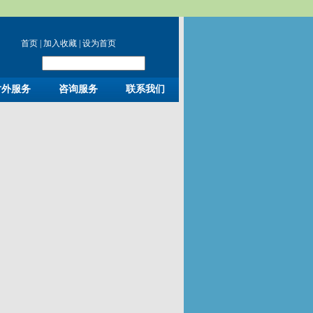
首页
|
加入收藏
|
设为首页
对外服务
咨询服务
联系我们