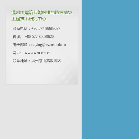
联系电话：+86-577-86689687
传 真：+86-577-86689626
电子邮箱：
caiying@wzaust.edu.cn
网 址：www.wzu.edu.cn
联系地址：温州茶山高教园区